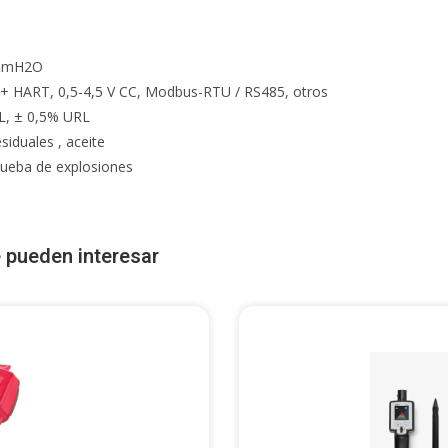
o
0 mH2O
A + HART, 0,5-4,5 V CC, Modbus-RTU / RS485, otros
RL, ± 0,5% URL
siduales , aceite
prueba de explosiones
 pueden interesar