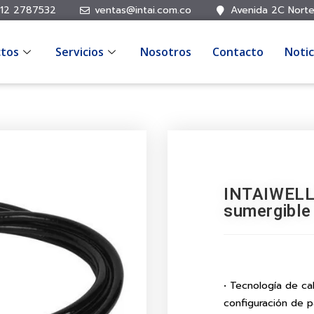
12 2787532
ventas@intai.com.co
Avenida 2C Norte
tos
Servicios
Nosotros
Contacto
Notic
INTAIWELL 
sumergible
• Tecnología de cali
configuración de p