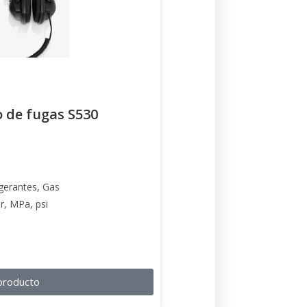
o de fugas S530
gerantes, Gas
ar, MPa, psi
producto