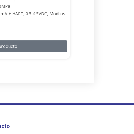
0MPa
mA + HART, 0.5-4.5VDC, Modbus-
producto
acto