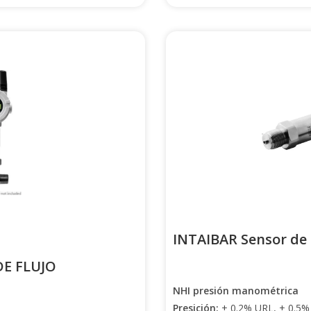
INTAIBAR Sensor de
E FLUJO
NHI presión manométrica
Presición:
± 0.2% URL, ± 0.5% 