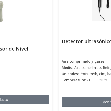
Detector ultrasónic
or de Nivel
Aire comprimido y gases
Medio:
Aire comprimido, Refri
Unidades:
l/min, m³/h, cfm, b
Temperatura:
-10 … +50 °C
ducto
Ver 