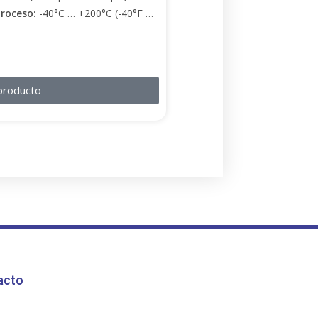
proceso:
-40°C … +200°C (-40°F …
producto
acto