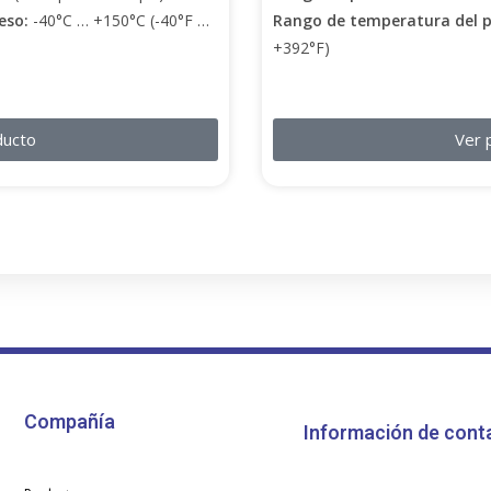
eso:
-40°C … +150°C (-40°F …
Rango de temperatura del 
+392°F)
ducto
Ver 
Compañía
Información de cont