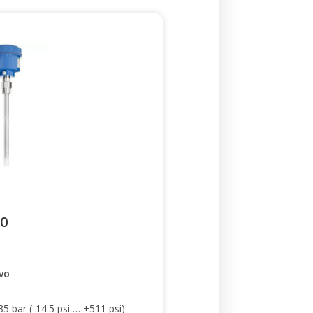
0
ivo
35 bar (-14.5 psi … +511 psi)