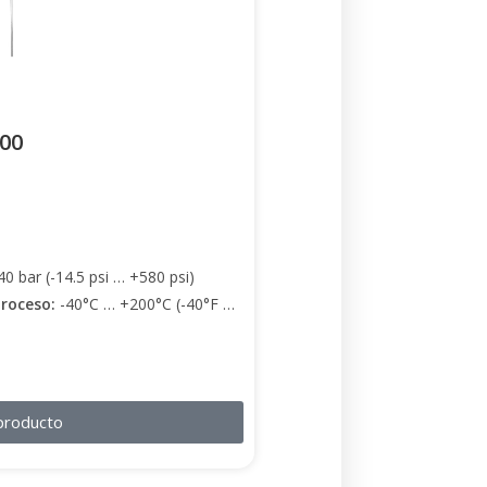
00
40 bar (-14.5 psi … +580 psi)
proceso:
-40°C … +200°C (-40°F …
producto