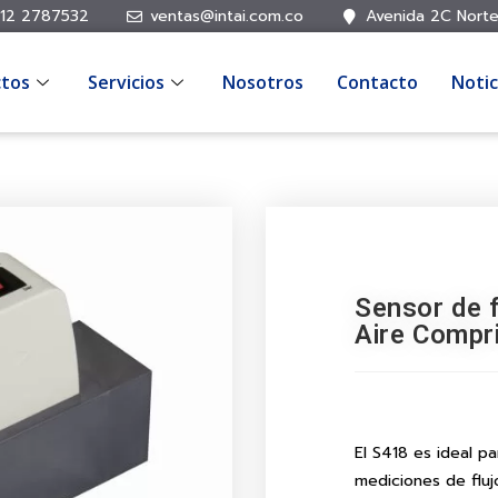
12 2787532
ventas@intai.com.co
Avenida 2C Norte
tos
Servicios
Nosotros
Contacto
Notic
Sensor de 
Aire Compr
El S418 es ideal p
mediciones de fluj