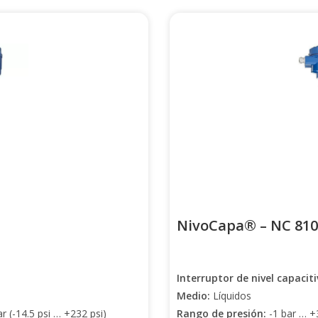
NivoCapa® – NC 810
Interruptor de nivel capacit
Medio:
Líquidos
r (-14.5 psi … +232 psi)
Rango de presión:
-1 bar … +